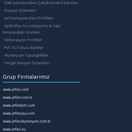
Slab Joint Büzülme Çatlak Kontrol Derzleri
Paspas Sistemleri
Isıl Genleşme Derz Profilleri
Hydroflex Su İzolasyonu & Yapı
Kimyasalları Ürünleri
Dekorasyon Profilleri
PVC Su Tutucu Bantlar
Alüminyum Süpürgelikler
Yangın Bariyeri Sistemleri
Grup Firmalarımız
www.arfen.com
www.arfen.com.tr
www.arfenbrb.com
www.arfenusa.com
www.arfenaluminyum.com.tr
www.arfen.eu