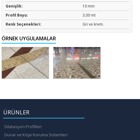
Genişlik:
10 mm
Profil Boyu:
3,00 mt
Renk Seçenekleri:
Gri ve krem.
ÖRNEK UYGULAMALAR
ÜRÜNLER
Dilatasyon Profilleri
Duvar ve Köşe Koruma Sistemleri